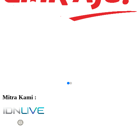
Mitra Kami :